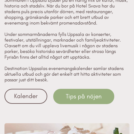
Sommaren i Uppsala bjuder på en härlig mix av kultur, musik,
historia och stadsliv. När du bor på Hotel Svava har du
stadens puls precis utanför dörren, med restauranger,
shopping, grönskande parker och ett brett utbud av
evenemang inom bekvämt promenadavstånd.
Under sommarmånaderna fylls Uppsala av konserter,
festivaler, utställningar, marknader och familjeaktiviteter.
Oavsett om du vill uppleva livemusik i någon av stadens
parker, besöka historiska sevärdheter eller strosa längs
Fyrisån finns det alltid något att upptäcka.
Destination Uppsalas evenemangskalender samlar stadens
aktuella utbud och gör det enkelt att hitta aktiviteter som
passar just ditt besök.
Kalender
Tips på nöjen