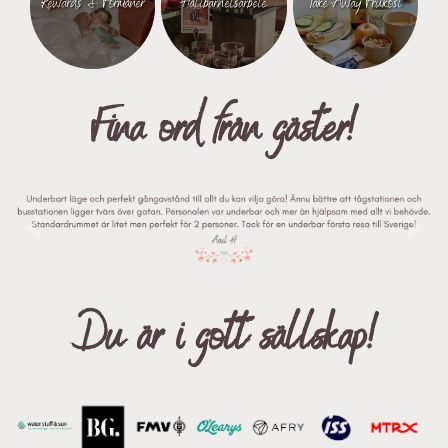
Rewards & Förmåner
Hållbarhetsarbete
Take Away Frukost
Fina ord från gäster!
Du är i gott sällskap!