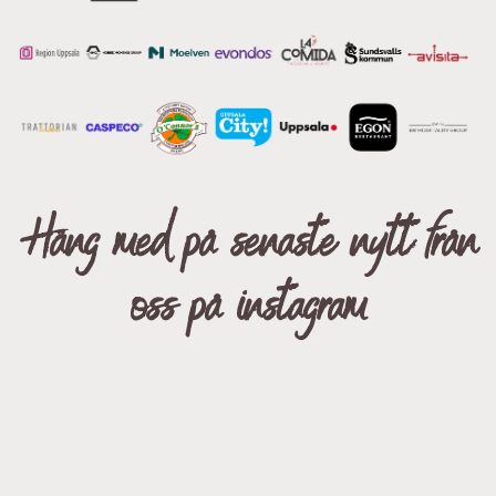
Häng med på senaste nytt från
oss på instagram